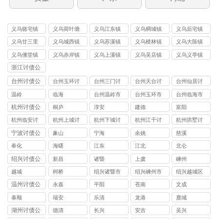
义乌骆宅镇
义乌荷叶塘
义乌江东镇
义乌稠城镇
义乌后宅镇
讨债
镇讨债
讨债
讨债
讨债
义乌廿三里
义乌城西镇
义乌苏溪镇
义乌楂林镇
义乌大陈镇
镇讨债
讨债
讨债
讨债
讨债
义乌佛堂镇
义乌赤岸镇
义乌上溪镇
义乌吴店镇
义乌义亭镇
讨债
讨债
讨债
讨债
讨债
浙江讨债公
司
台州讨债公
台州玉环讨
台州三门讨
台州天台讨
台州仙居讨
司
债公司
债公司
债公司
债公司
温岭
临海
台州温岭市
台州玉环市
台州临海市
讨债公司
讨债公司
讨债公司
杭州讨债公
桐庐
淳安
建德
富阳
司
杭州临安讨
杭州上城讨
杭州下城讨
杭州江干讨
杭州拱墅讨
债公司
债公司
债公司
债公司
债公司
宁波讨债公
象山
宁海
余姚
慈溪
司
奉化
海曙
江东
江北
北仑
绍兴讨债公
新昌
诸暨
上虞
嵊州
司
越城
柯桥
绍兴诸暨市
绍兴嵊州市
绍兴越城区
讨债公司
讨债公司
讨债公司
温州讨债公
永嘉
平阳
苍南
文成
司
泰顺
瑞安
乐清
龙港
鹿城
湖州讨债公
德清
长兴
安吉
吴兴