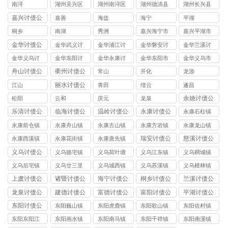
司
南浔
湖州吴兴区
湖州南浔区
湖州德清县
湖州长兴县
讨债公司
讨债公司
讨债公司
讨债公司
嘉兴讨债公
嘉善
海盐
海宁
平湖
司
桐乡
南湖
秀洲
嘉兴海宁市
嘉兴平湖市
讨债公司
讨债公司
金华讨债公
金华武义讨
金华浦江讨
金华磐安讨
金华兰溪讨
司
债公司
债公司
债公司
债公司
金华义乌讨
金华东阳讨
金华永康讨
金华东阳市
金华义乌市
债公司
债公司
债公司
讨债公司
讨债公司
舟山讨债公
衢州讨债公
常山
开化
龙游
司
司
丽水讨债公
江山
青田
缙云
遂昌
司
余姚讨债公
松阳
云和
庆元
龙泉
司
乐清讨债公
临海讨债公
温岭讨债公
永康讨债公
永康石柱镇
司
司
司
司
讨债公司
永康前仓镇
永康舟山镇
永康古山镇
永康方岩镇
永康龙山镇
讨债公司
讨债公司
讨债公司
讨债公司
讨债公司
瑞安讨债公
慈溪讨债公
永康西溪镇
永康花街镇
永康唐先镇
司
司
讨债公司
讨债公司
讨债公司
义乌讨债公
义乌骆宅镇
义乌荷叶塘
义乌江东镇
义乌稠城镇
司
讨债公司
镇讨债公司
讨债公司
讨债公司
义乌后宅镇
义乌廿三里
义乌城西镇
义乌苏溪镇
义乌楂林镇
讨债公司
镇讨债公司
讨债公司
讨债公司
讨债公司
上虞讨债公
诸暨讨债公
海宁讨债公
桐乡讨债公
兰溪讨债公
司
司
司
司
司
龙泉讨债公
建德讨债公
富德讨债公
富阳讨债公
平湖讨债公
司
司
司
司
司
东阳讨债公
东阳巍山镇
东阳虎鹿镇
东阳歌山镇
东阳佐村镇
司
讨债公司
讨债公司
讨债公司
讨债公司
东阳东阳江
东阳画水镇
东阳南马镇
东阳千祥镇
东阳南溪镇