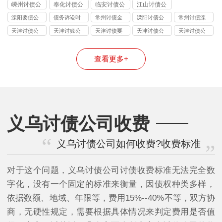
镇讨债公司
讨债公司
讨债公司
讨债公司
讨债公司
嵊州讨债公
奉化讨债公
临安讨债公
江山讨债公
司
司
司
司
溧阳要债公
债务诉讼时
常州讨债金
溧阳讨债公
常州讨债溧
司
效
坛公司
司
阳公司
天津讨债公
天津讨账公
天津讨债要
天津讨债公
天津讨债公
司
司
账公司
司
司
查看更多+
义乌讨债公司收费
义乌讨债公司如何收费?收费标准
对于这个问题，义乌讨债公司讨债收费标准无法完全数
字化，没有一个固定的标准来衡量，因债权种类多样，
依据数额、地域、年限等，费用15%--40%不等，双方协
商，无硬性规定，需要根据具体情况来判定费用是否值