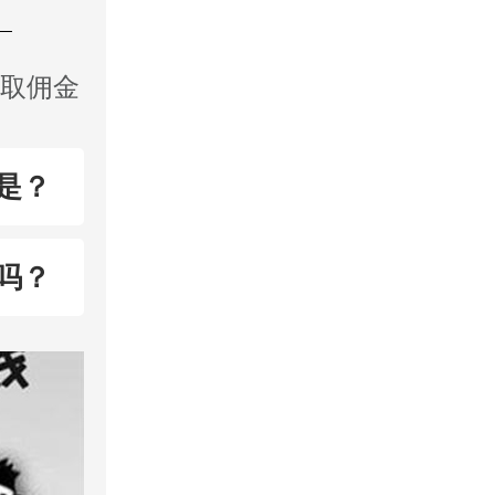
收取佣金
是？
吗？