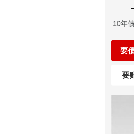
10年
要
要