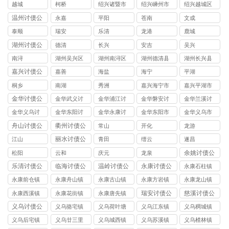
司
越城
柯桥
绍兴诸暨市
绍兴嵊州市
绍兴越城区
讨债公司
讨债公司
讨债公司
温州讨债公
永嘉
平阳
苍南
文成
司
泰顺
瑞安
乐清
龙港
鹿城
湖州讨债公
德清
长兴
安吉
吴兴
司
南浔
湖州吴兴区
湖州南浔区
湖州德清县
湖州长兴县
讨债公司
讨债公司
讨债公司
讨债公司
嘉兴讨债公
嘉善
海盐
海宁
平湖
司
桐乡
南湖
秀洲
嘉兴海宁市
嘉兴平湖市
讨债公司
讨债公司
金华讨债公
金华武义讨
金华浦江讨
金华磐安讨
金华兰溪讨
司
债公司
债公司
债公司
债公司
金华义乌讨
金华东阳讨
金华永康讨
金华东阳市
金华义乌市
债公司
债公司
债公司
讨债公司
讨债公司
舟山讨债公
衢州讨债公
常山
开化
龙游
司
司
丽水讨债公
江山
青田
缙云
遂昌
司
余姚讨债公
松阳
云和
庆元
龙泉
司
乐清讨债公
临海讨债公
温岭讨债公
永康讨债公
永康石柱镇
司
司
司
司
讨债公司
永康前仓镇
永康舟山镇
永康古山镇
永康方岩镇
永康龙山镇
讨债公司
讨债公司
讨债公司
讨债公司
讨债公司
瑞安讨债公
慈溪讨债公
永康西溪镇
永康花街镇
永康唐先镇
司
司
讨债公司
讨债公司
讨债公司
义乌讨债公
义乌骆宅镇
义乌荷叶塘
义乌江东镇
义乌稠城镇
司
讨债公司
镇讨债公司
讨债公司
讨债公司
义乌后宅镇
义乌廿三里
义乌城西镇
义乌苏溪镇
义乌楂林镇