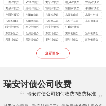
讨债公司
镇讨债公司
讨债公司
讨债公司
讨债公司
上虞讨债公
诸暨讨债公
海宁讨债公
桐乡讨债公
兰溪讨债公
司
司
司
司
司
龙泉讨债公
建德讨债公
富德讨债公
富阳讨债公
平湖讨债公
司
司
司
司
司
东阳讨债公
东阳巍山镇
东阳虎鹿镇
东阳歌山镇
东阳佐村镇
司
讨债公司
讨债公司
讨债公司
讨债公司
东阳东阳江
东阳画水镇
东阳南马镇
东阳千祥镇
东阳南溪镇
镇讨债公司
讨债公司
讨债公司
讨债公司
讨债公司
嵊州讨债公
奉化讨债公
临安讨债公
江山讨债公
司
司
司
司
东莞收数公
台州要债公
东莞讨债公
惠州要账公
温州要债公
司
司
司
司
司
天津讨债公
天津讨债公
邯郸讨债公
邯郸讨债公
苏州催债公
司
司
司
司
司
查看更多+
瑞安讨债公司收费
瑞安讨债公司如何收费?收费标准