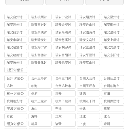
瑞安台州讨
瑞安杭州讨
瑞安宁波讨
瑞安绍兴讨
瑞安温州讨
债
债
债
债
债
瑞安湖州讨
瑞安嘉兴讨
瑞安金华讨
瑞安舟山讨
瑞安衢州讨
债
债
债
债
债
瑞安丽水讨
瑞安余姚讨
瑞安乐清讨
瑞安临海讨
瑞安温岭讨
债
债
债
债
债
瑞安永康讨
瑞安瑞安讨
瑞安慈溪讨
瑞安义乌讨
瑞安上虞讨
债
债
债
债
债
瑞安诸暨讨
瑞安海宁讨
瑞安桐乡讨
瑞安兰溪讨
瑞安龙泉讨
债
债
债
债
债
瑞安建德讨
瑞安富德讨
瑞安富阳讨
瑞安平湖讨
瑞安东阳讨
债
债
债
债
债
瑞安嵊州讨
瑞安奉化讨
瑞安临安讨
瑞安江山讨
债
债
债
债
浙江讨债公
司
台州讨债公
台州玉环讨
台州三门讨
台州天台讨
台州仙居讨
司
债公司
债公司
债公司
债公司
温岭
临海
台州温岭市
台州玉环市
台州临海市
讨债公司
讨债公司
讨债公司
杭州讨债公
桐庐
淳安
建德
富阳
司
杭州临安讨
杭州上城讨
杭州下城讨
杭州江干讨
杭州拱墅讨
债公司
债公司
债公司
债公司
债公司
宁波讨债公
象山
宁海
余姚
慈溪
司
奉化
海曙
江东
江北
北仑
绍兴讨债公
新昌
诸暨
上虞
嵊州