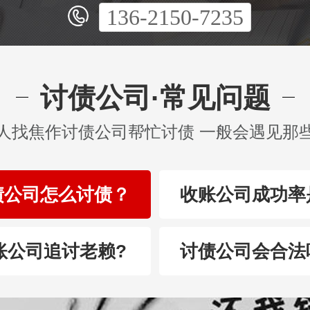
136-2150-7235
讨债公司·常见问题
人找焦作讨债公司帮忙讨债 一般会遇见那
债公司怎么讨债？
收账公司成功率
账公司追讨老赖?
讨债公司会合法