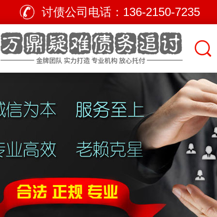
讨债公司电话：
136-2150-7235