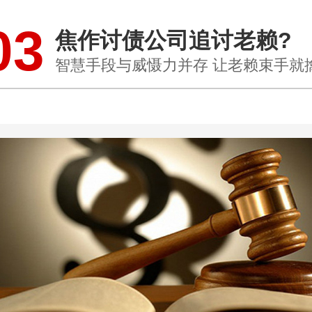
03
焦作讨债公司追讨老赖?
智慧手段与威慑力并存 让老赖束手就